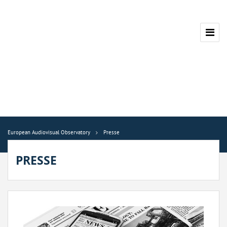
European Audiovisual Observatory
Presse
PRESSE