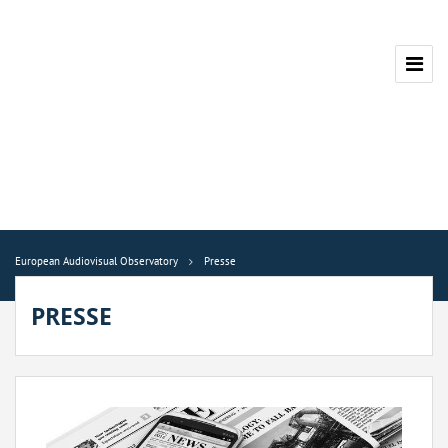
European Audiovisual Observatory
Presse
PRESSE