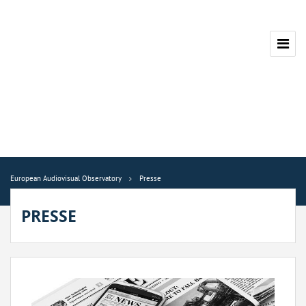
European Audiovisual Observatory
Presse
PRESSE