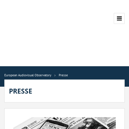
European Audiovisual Observatory
Presse
PRESSE