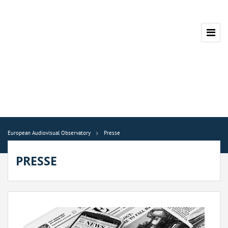
European Audiovisual Observatory
Presse
PRESSE