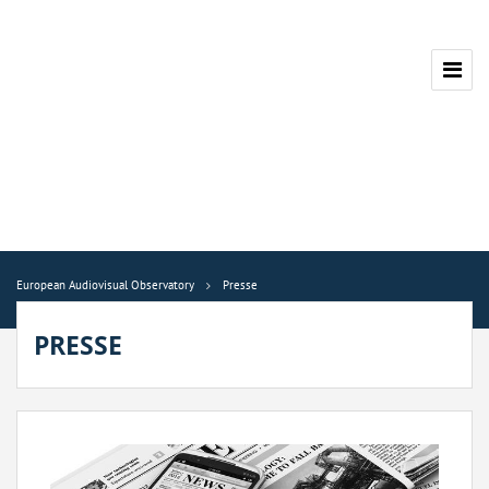
European Audiovisual Observatory
Presse
PRESSE