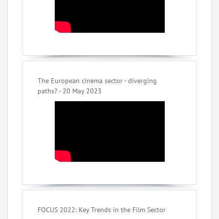
The European cinema sector - diverging
paths? - 20 May 2023
FOCUS 2022: Key Trends in the Film Sector