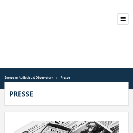
European Audiovisual Observatory
Presse
PRESSE