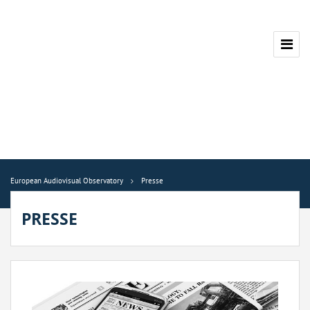
European Audiovisual Observatory
Presse
PRESSE