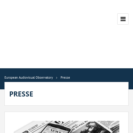
European Audiovisual Observatory
Presse
PRESSE