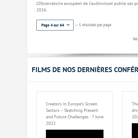
L’Observatoire européen de l’audiovisuel publie ses 
2026.
— 5 résultats par page
Page 4 sur 64
Rés
FILMS DE NOS DERNIÈRES CONFÉ
Creators in Europe’s Screen
The
Sectors – Sketching Present
div
and Future Challenges - 7 June
20
2022