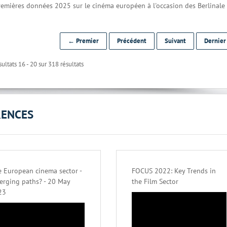
premières données 2025 sur le cinéma européen à l'occasion des Berlinale
← Premier
Précédent
Suivant
Dernie
ultats 16 - 20 sur 318 résultats
RENCES
 European cinema sector -
FOCUS 2022: Key Trends in
erging paths? - 20 May
the Film Sector
23