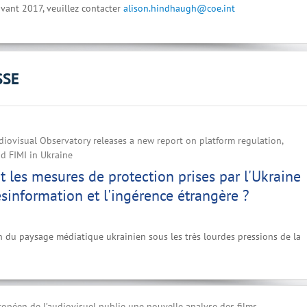
vant 2017, veuillez contacter
alison.hindhaugh@coe.int
SSE
iovisual Observatory releases a new report on platform regulation,
d FIMI in Ukraine
t les mesures de protection prises par l'Ukraine
ésinformation et l'ingérence étrangère ?
n du paysage médiatique ukrainien sous les très lourdes pressions de la
ropéen de l’audiovisuel publie une nouvelle analyse des films