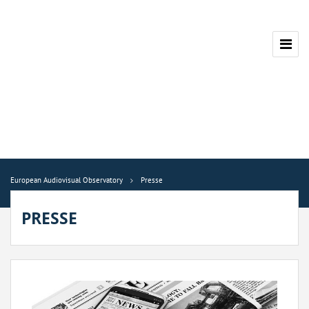
European Audiovisual Observatory
Presse
PRESSE