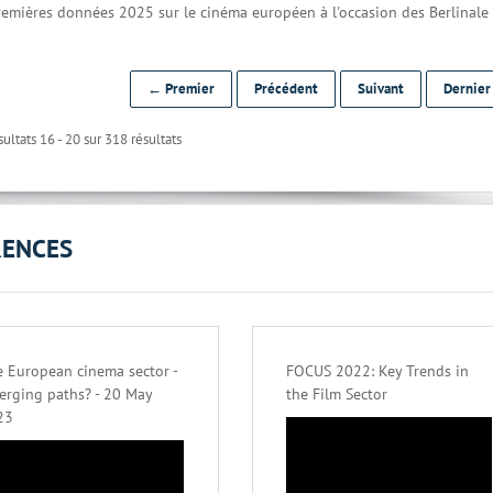
premières données 2025 sur le cinéma européen à l'occasion des Berlinale
← Premier
Précédent
Suivant
Dernie
ultats 16 - 20 sur 318 résultats
RENCES
 European cinema sector -
FOCUS 2022: Key Trends in
erging paths? - 20 May
the Film Sector
23