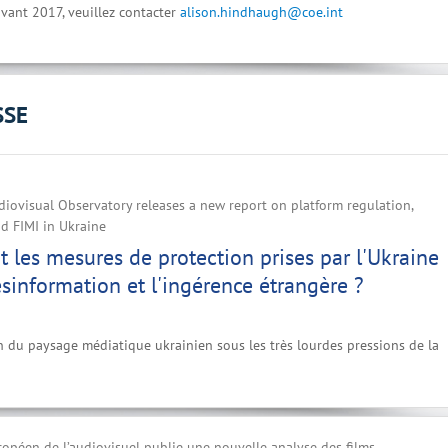
vant 2017, veuillez contacter
alison.hindhaugh@coe.int
SSE
iovisual Observatory releases a new report on platform regulation,
d FIMI in Ukraine
t les mesures de protection prises par l'Ukraine
ésinformation et l'ingérence étrangère ?
n du paysage médiatique ukrainien sous les très lourdes pressions de la
ropéen de l’audiovisuel publie une nouvelle analyse des films