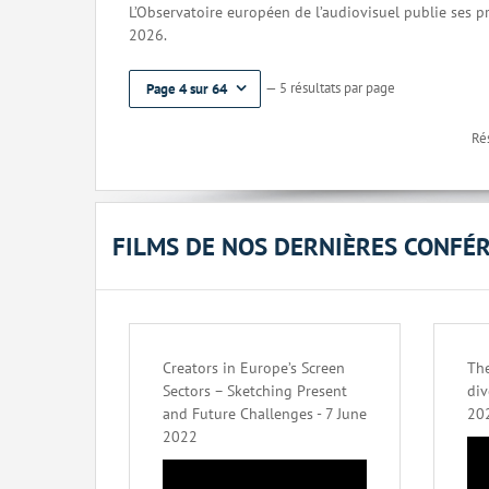
L’Observatoire européen de l’audiovisuel publie ses 
2026.
— 5 résultats par page
Page 4 sur 64
Rés
FILMS DE NOS DERNIÈRES CONFÉ
Creators in Europe’s Screen
The
Sectors – Sketching Present
div
and Future Challenges - 7 June
20
2022