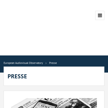
European Audiovisual Observatory
Presse
PRESSE