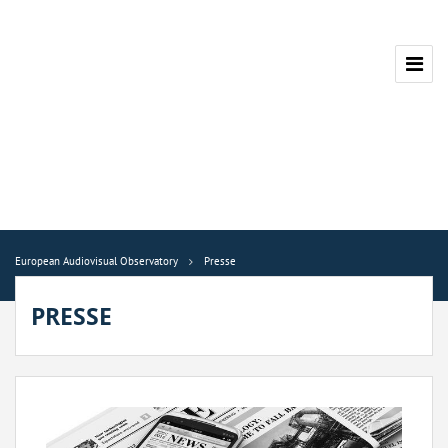
European Audiovisual Observatory
Presse
PRESSE