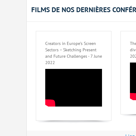
FILMS DE NOS DERNIÈRES CONFÉ
Creators in Europe’s Screen
The
Sectors – Sketching Present
div
and Future Challenges - 7 June
20
2022