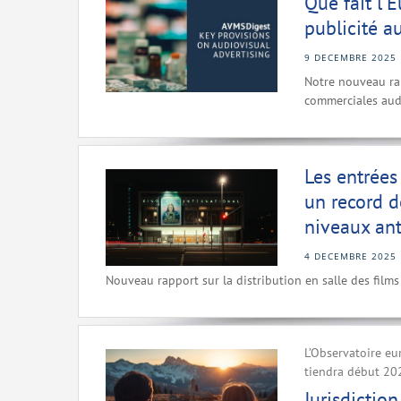
Que fait l'
publicité a
9 DECEMBRE 2025
Notre nouveau ra
commerciales audi
Les entrées
un record d
niveaux ant
4 DECEMBRE 2025
Nouveau rapport sur la distribution en salle des film
L’Observatoire eu
tiendra début 20
Jurisdictio