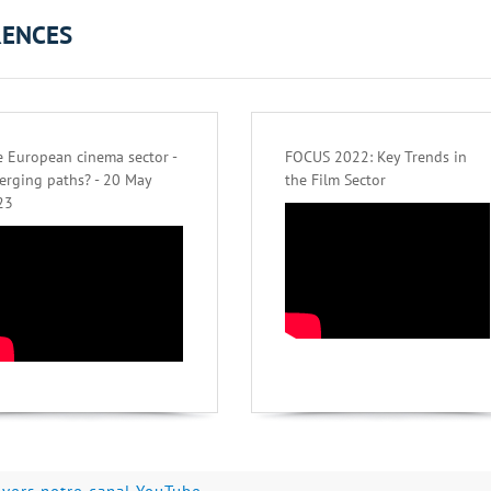
RENCES
 European cinema sector -
FOCUS 2022: Key Trends in
erging paths? - 20 May
the Film Sector
23