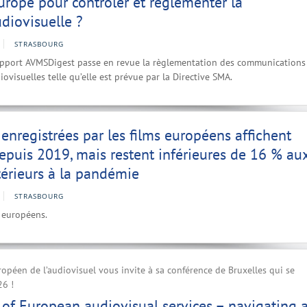
Europe pour contrôler et réglementer la
udiovisuelle ?
STRASBOURG
pport AVMSDigest passe en revue la règlementation des communications
ovisuelles telle qu’elle est prévue par la Directive SMA.
 enregistrées par les films européens affichent
epuis 2019, mais restent inférieures de 16 % au
érieurs à la pandémie
STRASBOURG
s européens.
ropéen de l’audiovisuel vous invite à sa conférence de Bruxelles qui se
26 !
n of European audiovisual services – navigating 