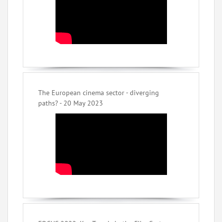
The European cinema sector - diverging
paths? - 20 May 2023