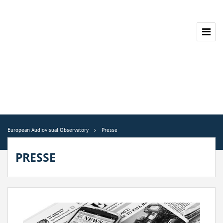
European Audiovisual Observatory
Presse
PRESSE