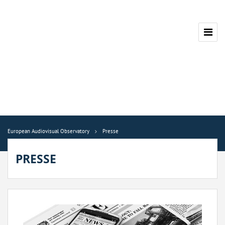
European Audiovisual Observatory
Presse
PRESSE