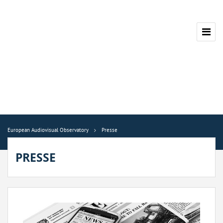
European Audiovisual Observatory
Presse
PRESSE