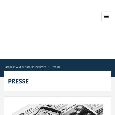
European Audiovisual Observatory
Presse
PRESSE