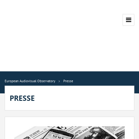
European Audiovisual Observatory
Presse
PRESSE