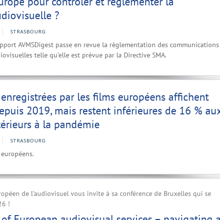
Europe pour contrôler et réglementer la
udiovisuelle ?
STRASBOURG
pport AVMSDigest passe en revue la règlementation des communications
ovisuelles telle qu’elle est prévue par la Directive SMA.
 enregistrées par les films européens affichent
epuis 2019, mais restent inférieures de 16 % au
érieurs à la pandémie
STRASBOURG
s européens.
ropéen de l’audiovisuel vous invite à sa conférence de Bruxelles qui se
26 !
n of European audiovisual services – navigating 