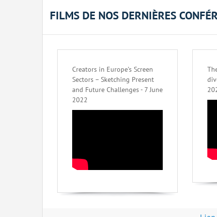
FILMS DE NOS DERNIÈRES CONFÉ
Creators in Europe’s Screen
The
Sectors – Sketching Present
div
and Future Challenges - 7 June
20
2022