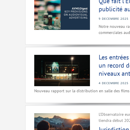
Que fait l'
publicité a
9 DECEMBRE 2025
Notre nouveau ra
commerciales audi
Les entrées
un record d
niveaux ant
4 DECEMBRE 2025
Nouveau rapport sur la distribution en salle des film
L’Observatoire eu
tiendra début 20
Jurisdictio