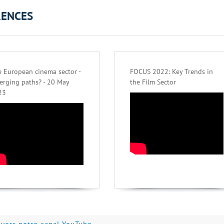
RENCES
 European cinema sector -
FOCUS 2022: Key Trends in
erging paths? - 20 May
the Film Sector
23