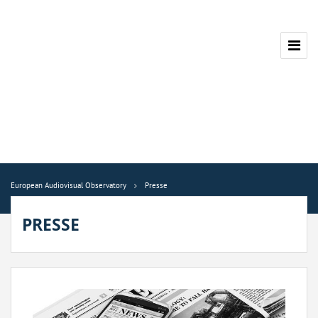
European Audiovisual Observatory
Presse
PRESSE