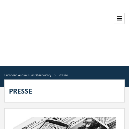
European Audiovisual Observatory
Presse
PRESSE