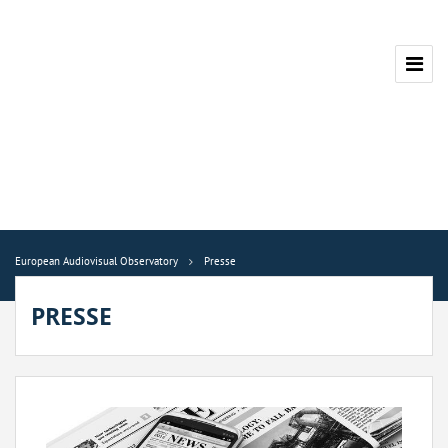
European Audiovisual Observatory
Presse
PRESSE