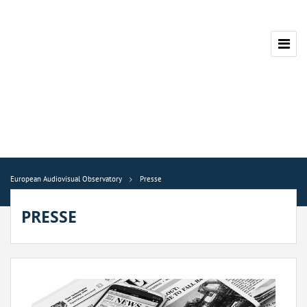
European Audiovisual Observatory
Presse
PRESSE