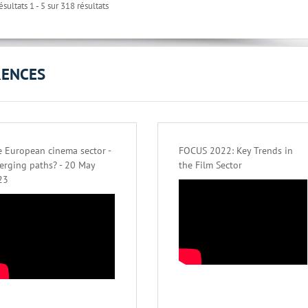
ésultats 1 - 5 sur 318 résultats
RENCES
 European cinema sector -
FOCUS 2022: Key Trends in
erging paths? - 20 May
the Film Sector
23