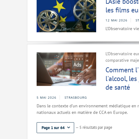
L’Asie boos
les films e
12 MAI 2026
S
L’Observatoire vi
L'Observatoire eu
comparative maje
Comment l'E
l'alcool, le
de santé
5 MAI 2026
STRASBOURG
Dans le contexte d’un environnement médiatique en ra
nationaux actuels en matière de CCA en Europe.
— 5 résultats par page
Page 1 sur 64