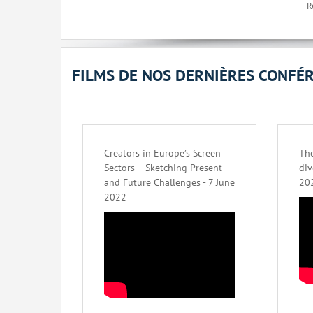
R
FILMS DE NOS DERNIÈRES CONFÉ
Creators in Europe’s Screen
The
Sectors – Sketching Present
div
and Future Challenges - 7 June
20
2022