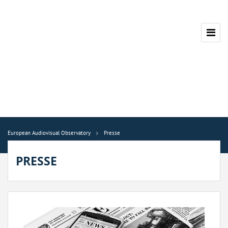
European Audiovisual Observatory
Presse
PRESSE