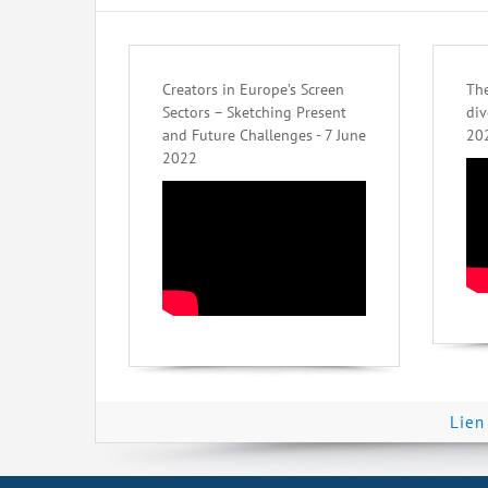
Creators in Europe’s Screen
The
Sectors – Sketching Present
div
and Future Challenges - 7 June
20
2022
Lien