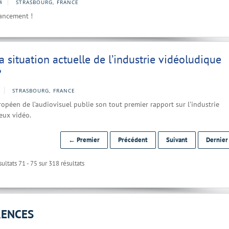
4
STRASBOURG, FRANCE
lancement !
la situation actuelle de l’industrie vidéoludique
?
STRASBOURG, FRANCE
ropéen de l’audiovisuel publie son tout premier rapport sur l’industrie
eux vidéo.
← Premier
Précédent
Suivant
Dernie
ultats 71 - 75 sur 318 résultats
RENCES