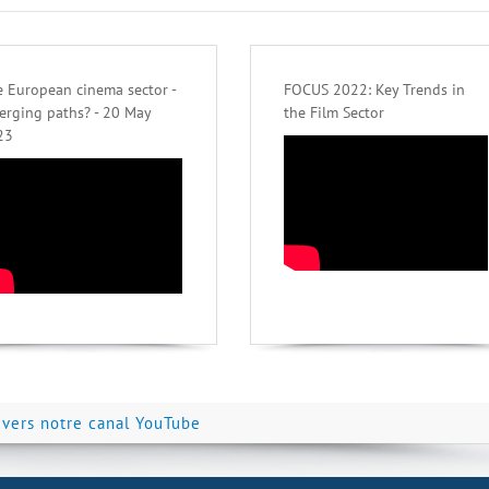
 European cinema sector -
FOCUS 2022: Key Trends in
erging paths? - 20 May
the Film Sector
23
 vers notre canal YouTube