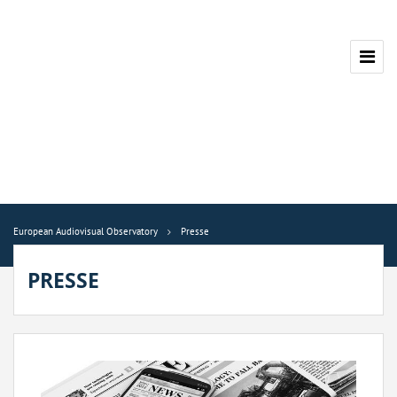
European Audiovisual Observatory
Presse
PRESSE