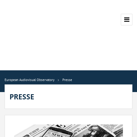
European Audiovisual Observatory
Presse
PRESSE