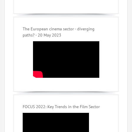
The European cinema sector - diverging
paths? - 20 May 2023
FOCUS 2022: Key Trends in the Film Sector