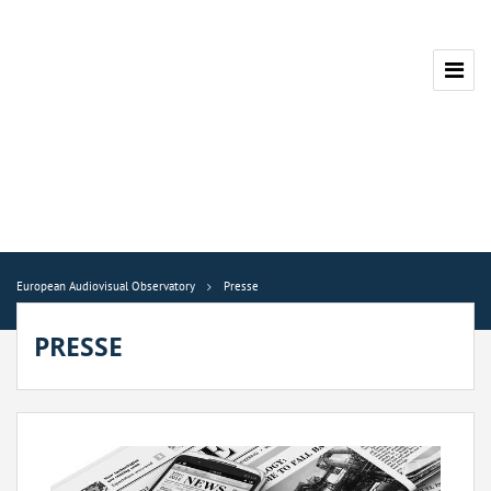
European Audiovisual Observatory
Presse
PRESSE