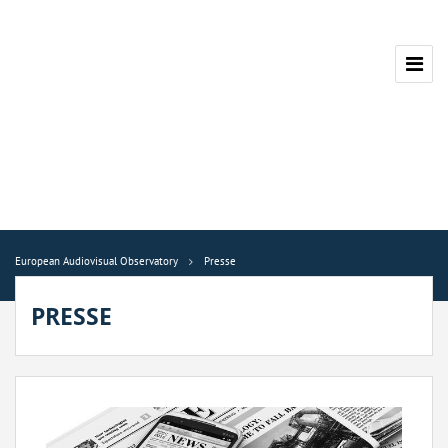
European Audiovisual Observatory
Presse
PRESSE