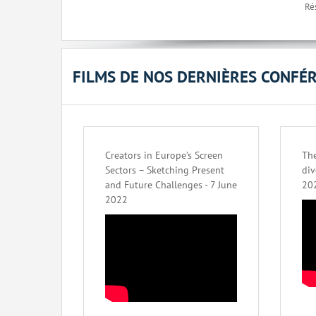
Rés
FILMS DE NOS DERNIÈRES CONFÉ
Creators in Europe’s Screen
The
Sectors – Sketching Present
div
and Future Challenges - 7 June
20
2022