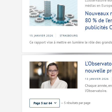
L'Observatoire eu
médias en Europ
Nouveaux mé
80 % de l’e
publicités 
15 JANVIER 2026
STRASBOURG
Ce rapport vise à mettre en lumière le rôle des grand
L'Observato
nouvelle p
13 JANVIER 2026
Chaque année, en 
l'Observatoire.
— 5 résultats par page
Page 5 sur 64