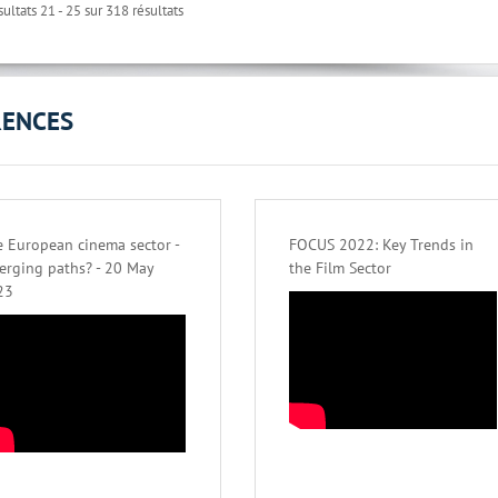
ultats 21 - 25 sur 318 résultats
RENCES
 European cinema sector -
FOCUS 2022: Key Trends in
erging paths? - 20 May
the Film Sector
23