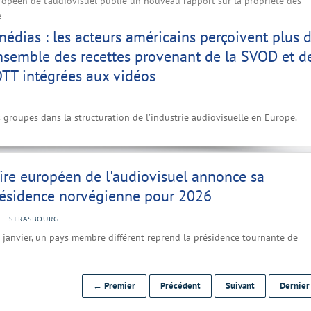
ropéen de l'audiovisuel publie un nouveau rapport sur la propriété des
e
dias : les acteurs américains perçoivent plus 
nsemble des recettes provenant de la SVOD et d
OTT intégrées aux vidéos
s groupes dans la structuration de l’industrie audiovisuelle en Europe.
ire européen de l'audiovisuel annonce sa
résidence norvégienne pour 2026
STRASBOURG
janvier, un pays membre différent reprend la présidence tournante de
← Premier
Précédent
Suivant
Dernie