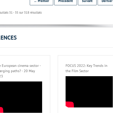
← Premier
Précédent
Suivant
Dernie
ultats 31 - 35 sur 318 résultats
RENCES
 European cinema sector -
FOCUS 2022: Key Trends in
erging paths? - 20 May
the Film Sector
23