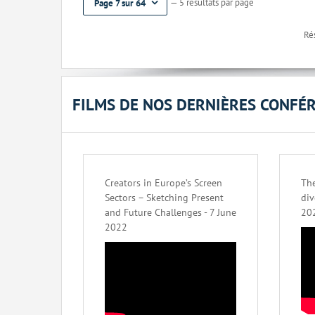
— 5 résultats par page
Page 7 sur 64
Rés
FILMS DE NOS DERNIÈRES CONFÉ
Creators in Europe’s Screen
The
Sectors – Sketching Present
div
and Future Challenges - 7 June
20
2022