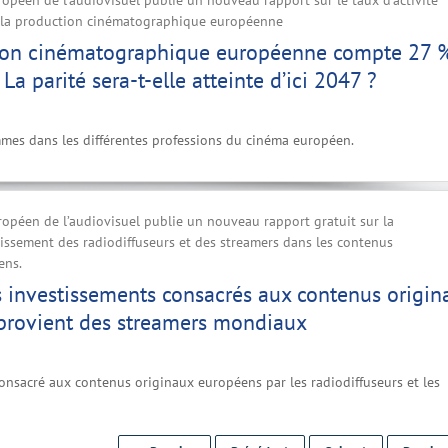
ropéen de l'audiovisuel publie un nouveau rapport sur le taux d’activité
la production cinématographique européenne
ion cinématographique européenne compte 27 
a parité sera-t-elle atteinte d’ici 2047 ?
mmes dans les différentes professions du cinéma européen.
ropéen de l’audiovisuel publie un nouveau rapport gratuit sur la
tissement des radiodiffuseurs et des streamers dans les contenus
ens.
s investissements consacrés aux contenus origin
provient des streamers mondiaux
consacré aux contenus originaux européens par les radiodiffuseurs et les