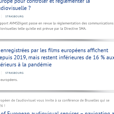
Europe pour contrôler et réglementer la
udiovisuelle ?
STRASBOURG
pport AVMSDigest passe en revue la règlementation des communications
ovisuelles telle qu’elle est prévue par la Directive SMA.
 enregistrées par les films européens affichent
epuis 2019, mais restent inférieures de 16 % au
érieurs à la pandémie
STRASBOURG
s européens.
ropéen de l’audiovisuel vous invite à sa conférence de Bruxelles qui se
26 !
n of European audiovisual services – navigating 