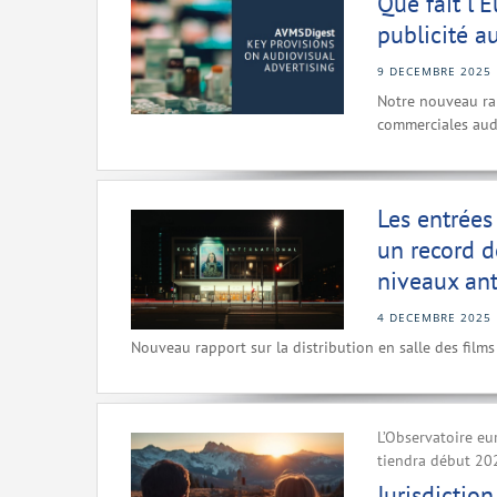
Que fait l'
publicité a
9 DECEMBRE 2025
Notre nouveau ra
commerciales audi
Les entrées
un record d
niveaux ant
4 DECEMBRE 2025
Nouveau rapport sur la distribution en salle des film
L’Observatoire eu
tiendra début 20
Jurisdictio