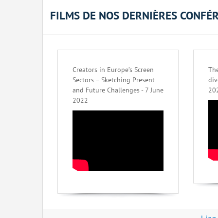
FILMS DE NOS DERNIÈRES CONFÉ
Creators in Europe’s Screen
The
Sectors – Sketching Present
div
and Future Challenges - 7 June
20
2022