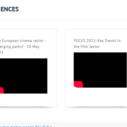
RENCES
 European cinema sector -
FOCUS 2022: Key Trends in
erging paths? - 20 May
the Film Sector
23