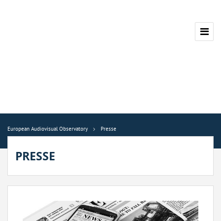
European Audiovisual Observatory
Presse
PRESSE