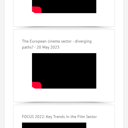
The European cinema sector - diverging
paths? - 20 May 2023
FOCUS 2022: Key Trends in the Film Sector