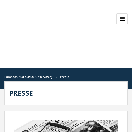
European Audiovisual Observatory
Presse
PRESSE