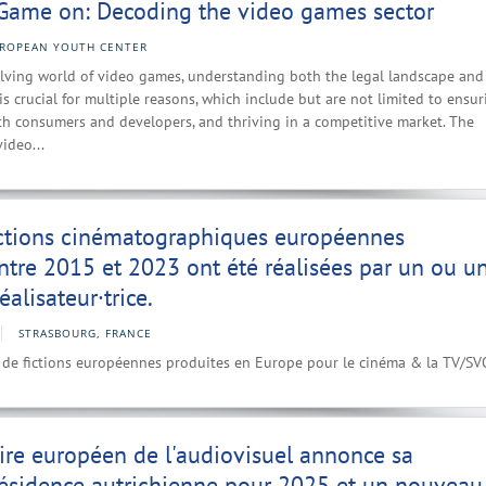
Game on: Decoding the video games sector
ROPEAN YOUTH CENTER
olving world of video games, understanding both the legal landscape and
s crucial for multiple reasons, which include but are not limited to ensur
th consumers and developers, and thriving in a competitive market. The
video...
ictions cinématographiques européennes
ntre 2015 et 2023 ont été réalisées par un ou u
éalisateur·trice.
STRASBOURG, FRANCE
ces de fictions européennes produites en Europe pour le cinéma & la TV/SV
ire européen de l'audiovisuel annonce sa
résidence autrichienne pour 2025 et un nouveau