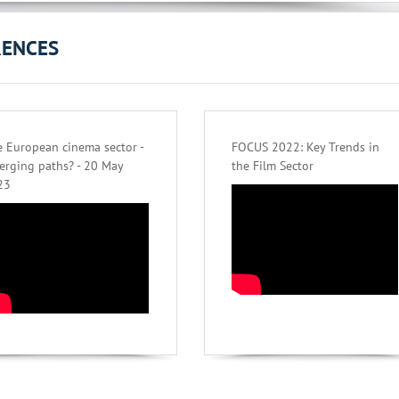
RENCES
 European cinema sector -
FOCUS 2022: Key Trends in
erging paths? - 20 May
the Film Sector
23