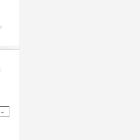
r
c
r →