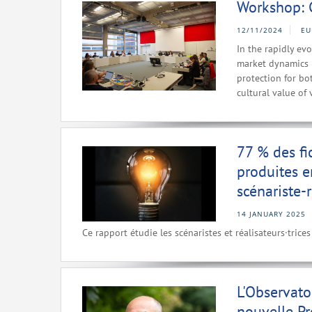
Workshop: 
12/11/2024
EU
In the rapidly ev
market dynamics i
protection for bo
cultural value of 
77 % des f
produites e
scénariste-r
14 JANUARY 2025
Ce rapport étudie les scénaristes et réalisateurs·tri
L'Observato
nouvelle P