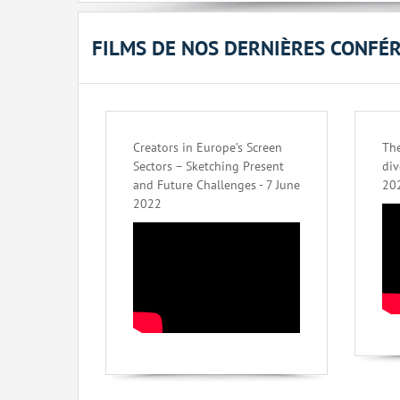
FILMS DE NOS DERNIÈRES CONFÉ
Creators in Europe’s Screen
The
Sectors – Sketching Present
div
and Future Challenges - 7 June
20
2022