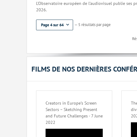
L’Observatoire européen de l’audiovisuel publie ses 
2026.
— 5 résultats par page
Page 4 sur 64
Rés
FILMS DE NOS DERNIÈRES CONFÉ
Creators in Europe’s Screen
The
Sectors – Sketching Present
div
and Future Challenges - 7 June
20
2022