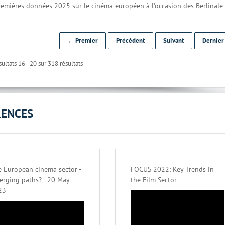
premières données 2025 sur le cinéma européen à l'occasion des Berlinale
← Premier
Précédent
Suivant
Dernie
ultats 16 - 20 sur 318 résultats
RENCES
 European cinema sector -
FOCUS 2022: Key Trends in
erging paths? - 20 May
the Film Sector
23