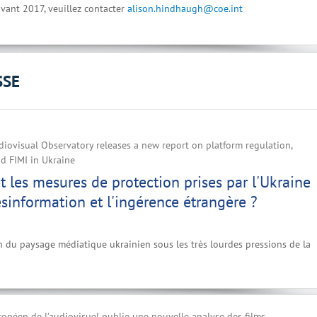
vant 2017, veuillez contacter
alison.hindhaugh@coe.int
SSE
iovisual Observatory releases a new report on platform regulation,
d FIMI in Ukraine
t les mesures de protection prises par l'Ukraine
ésinformation et l'ingérence étrangère ?
n du paysage médiatique ukrainien sous les très lourdes pressions de la
ropéen de l’audiovisuel publie une nouvelle analyse des films