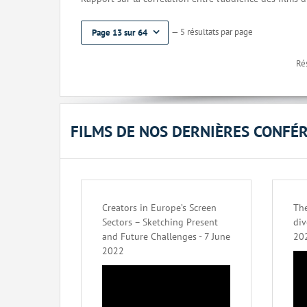
— 5 résultats par page
Page 13 sur 64
Rés
FILMS DE NOS DERNIÈRES CONFÉ
Creators in Europe’s Screen
The
Sectors – Sketching Present
div
and Future Challenges - 7 June
20
2022