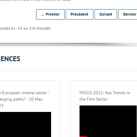
← Premier
Précédent
Suivant
Dernie
ultats 61 - 65 sur 318 résultats
RENCES
 European cinema sector -
FOCUS 2022: Key Trends in
erging paths? - 20 May
the Film Sector
23