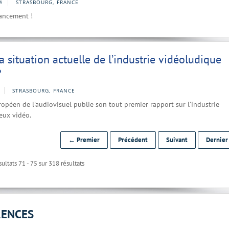
4
STRASBOURG, FRANCE
lancement !
la situation actuelle de l’industrie vidéoludique
?
STRASBOURG, FRANCE
ropéen de l’audiovisuel publie son tout premier rapport sur l’industrie
eux vidéo.
← Premier
Précédent
Suivant
Dernie
ultats 71 - 75 sur 318 résultats
RENCES