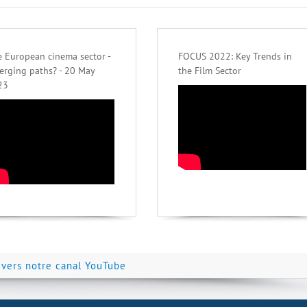
 European cinema sector -
FOCUS 2022: Key Trends in
erging paths? - 20 May
the Film Sector
23
 vers notre canal YouTube