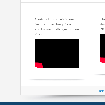
Creators in Europe’s Screen
The
Sectors – Sketching Present
div
and Future Challenges - 7 June
20
2022
Lien