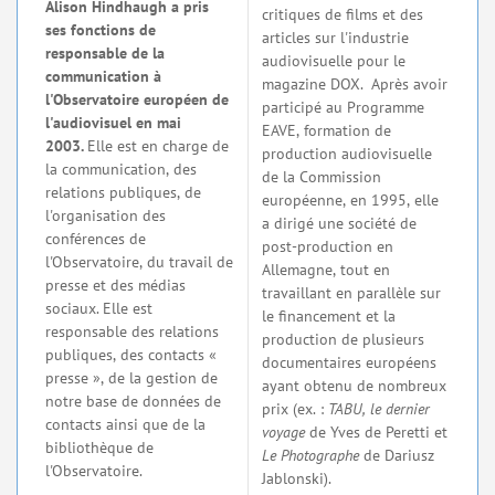
Alison Hindhaugh a pris
critiques de films et des
ses fonctions de
articles sur l'industrie
responsable de la
audiovisuelle pour le
communication à
magazine DOX. Après avoir
l'Observatoire européen de
participé au Programme
l'audiovisuel en mai
EAVE, formation de
2003.
Elle est en charge de
production audiovisuelle
la communication, des
de la Commission
relations publiques, de
européenne, en 1995, elle
l'organisation des
a dirigé une société de
conférences de
post-production en
l'Observatoire, du travail de
Allemagne, tout en
presse et des médias
travaillant en parallèle sur
sociaux. Elle est
le financement et la
responsable des relations
production de plusieurs
publiques, des contacts «
documentaires européens
presse », de la gestion de
ayant obtenu de nombreux
notre base de données de
prix (ex. :
TABU, le dernier
contacts ainsi que de la
voyage
de Yves de Peretti et
bibliothèque de
Le Photographe
de Dariusz
l'Observatoire.
Jablonski).