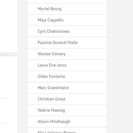
Muriel Bourg
Maja Cappello
Cyril Chaboisseau
Pauline Durand-Vialle
Nicolas Edmery
Laura Ene Iancu
Gilles Fontaine
Marc Grandmaire
Christian Grece
Valérie Haessig
Alison Hindhaugh
Elisa Joliveau-Breney