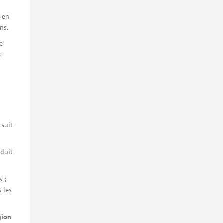
e en
ns.
e
s
 suit
éduit
s ;
 les
gion