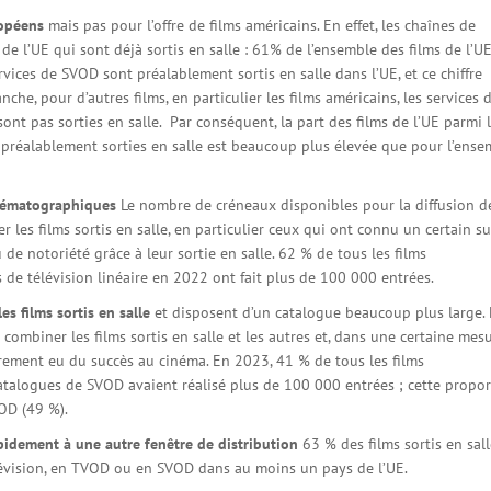
ropéens
mais pas pour l’offre de films américains. En effet, les chaînes de
s de l’UE qui sont déjà sortis en salle : 61% de l’ensemble des films de l’U
ervices de SVOD sont préalablement sortis en salle dans l’UE, et ce chiffre
e, pour d’autres films, en particulier les films américains, les services 
nt pas sorties en salle. Par conséquent, la part des films de l’UE parmi 
préalablement sorties en salle est beaucoup plus élevée que pour l’ense
cinématographiques
Le nombre de créneaux disponibles pour la diffusion d
er les films sortis en salle, en particulier ceux qui ont connu un certain s
 de notoriété grâce à leur sortie en salle. 62 % de tous les films
 de télévision linéaire en 2022 ont fait plus de 100 000 entrées.
es films sortis en salle
et disposent d’un catalogue beaucoup plus large. 
mbiner les films sortis en salle et les autres et, dans une certaine mesu
airement eu du succès au cinéma. En 2023, 41 % de tous les films
talogues de SVOD avaient réalisé plus de 100 000 entrées ; cette propor
VOD (49 %).
apidement à une autre fenêtre de distribution
63 % des films sortis en sal
lévision, en TVOD ou en SVOD dans au moins un pays de l’UE.