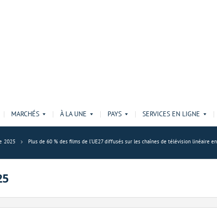
MARCHÉS
À LA UNE
PAYS
SERVICES EN LIGNE
e 2025
Plus de 60 % des films de l’UE27 diffusés sur les chaînes de télévision linéair
25