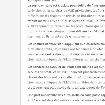
Principaux constats
La sortie en salle est cruciale pour l’offre de films eu
télévision et les services de VOD privilégient les film
diffusés sur les chaînes de télévision linéaire et les s
atteint même 71 % pour les services de TVOD. En revanch
VOD s’appuient fortement sur les productions qui ne so
productions cinématographiques diffusées en VOD et 
des films, qu’ils soient sortis en salle ou non.
Les chaînes de télévision s’appuient sur les succès 
films étant limité, les chaînes ont tendance à privilégi
commercial, c’est-à-dire qui ont déjà un certain niveau
cinématographiques de l’UE27 diffusés sur les chaînes
Les services de SVOD et de TVOD sont moins axés sur l
services de SVOD et de TVOD peuvent plus facilement co
choisir des films sortis en salle qui n’ont pas nécess
cinématographiques de l’UE27 disponibles dans les ca
est légèrement plus élevée dans les catalogues de T
Une part importante des films sortis en salle passe r
2022 étaient déjà disponibles la même année à la té