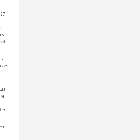
E27
de
les
mble
es
uccès
Les
re,
tion
le en