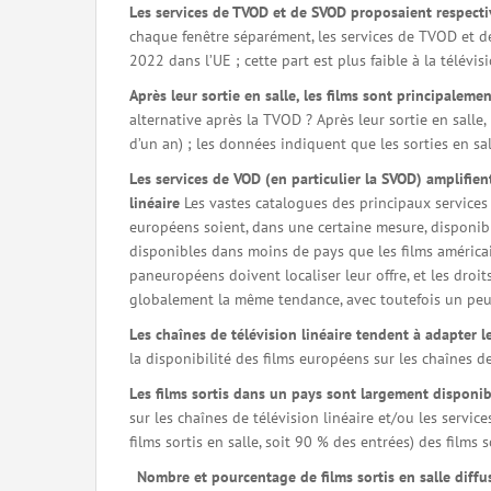
Les services de TVOD et de SVOD proposaient respecti
chaque fenêtre séparément, les services de TVOD et d
2022 dans l’UE ; cette part est plus faible à la télévis
Après leur sortie en salle, les films sont principaleme
alternative après la TVOD ? Après leur sortie en salle
d’un an) ; les données indiquent que les sorties en sal
Les services de VOD (en particulier la SVOD) amplifient
linéaire
Les vastes catalogues des principaux service
européens soient, dans une certaine mesure, disponib
disponibles dans moins de pays que les films américai
paneuropéens doivent localiser leur offre, et les dro
globalement la même tendance, avec toutefois un peu p
Les chaînes de télévision linéaire tendent à adapter l
la disponibilité des films européens sur les chaînes d
Les films sortis dans un pays sont largement disponi
sur les chaînes de télévision linéaire et/ou les serv
films sortis en salle, soit 90 % des entrées) des films 
Nombre et pourcentage de films sortis en salle diffus