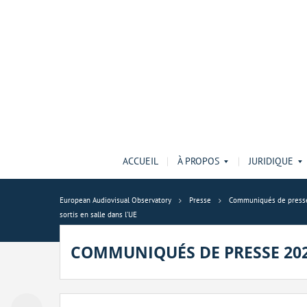
ACCUEIL
À PROPOS
JURIDIQUE
European Audiovisual Observatory
Presse
Communiqués de press
sortis en salle dans l’UE
COMMUNIQUÉS DE PRESSE 20