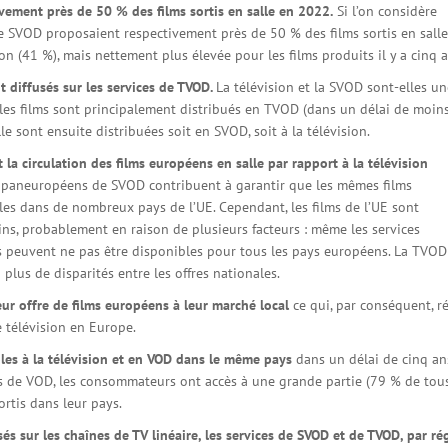
vement près de 50 % des films sortis en salle en 2022.
Si l’on considère
e SVOD proposaient respectivement près de 50 % des films sortis en sall
ion (41 %), mais nettement plus élevée pour les films produits il y a cinq a
nt diffusés sur les services de TVOD.
La télévision et la SVOD sont-elles un
, les films sont principalement distribués en TVOD (dans un délai de moin
le sont ensuite distribuées soit en SVOD, soit à la télévision.
 la circulation des films européens en salle par rapport à la télévision
s paneuropéens de SVOD contribuent à garantir que les mêmes films
les dans de nombreux pays de l’UE. Cependant, les films de l’UE sont
ns, probablement en raison de plusieurs facteurs : même les services
its peuvent ne pas être disponibles pour tous les pays européens. La TVOD
lus de disparités entre les offres nationales.
eur offre de films européens à leur marché local
ce qui, par conséquent, r
e télévision en Europe.
bles à la télévision et en VOD dans le même pays
dans un délai de cinq an
ices de VOD, les consommateurs ont accès à une grande partie (79 % de tous
sortis dans leur pays.
és sur les chaînes de TV linéaire, les services de SVOD et de TVOD, par ré