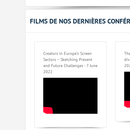
FILMS DE NOS DERNIÈRES CONFÉ
Creators in Europe’s Screen
The
Sectors – Sketching Present
div
and Future Challenges - 7 June
20
2022