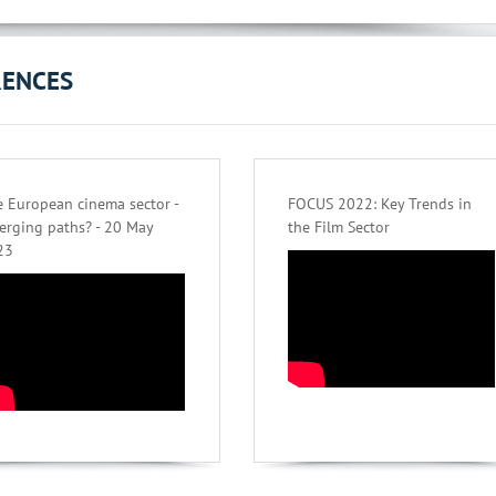
RENCES
 European cinema sector -
FOCUS 2022: Key Trends in
erging paths? - 20 May
the Film Sector
23