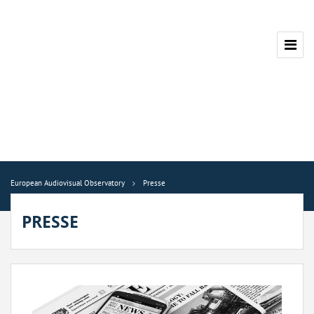
European Audiovisual Observatory
Presse
PRESSE