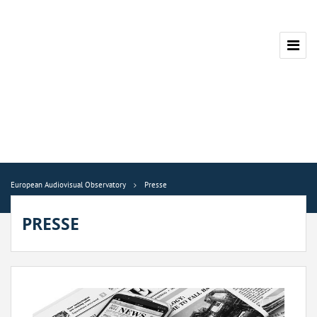
European Audiovisual Observatory
Presse
PRESSE