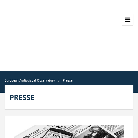
European Audiovisual Observatory
Presse
PRESSE