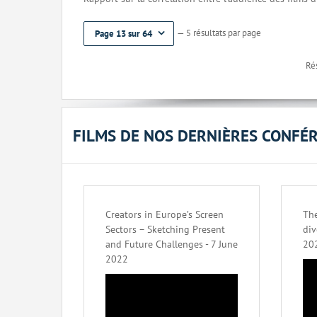
— 5 résultats par page
Page 13 sur 64
Rés
FILMS DE NOS DERNIÈRES CONFÉ
Creators in Europe’s Screen
The
Sectors – Sketching Present
div
and Future Challenges - 7 June
20
2022