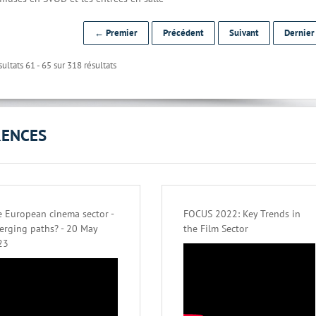
← Premier
Précédent
Suivant
Dernie
ultats 61 - 65 sur 318 résultats
RENCES
 European cinema sector -
FOCUS 2022: Key Trends in
erging paths? - 20 May
the Film Sector
23