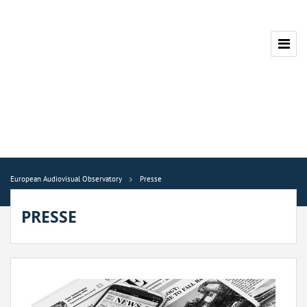
European Audiovisual Observatory
Presse
PRESSE