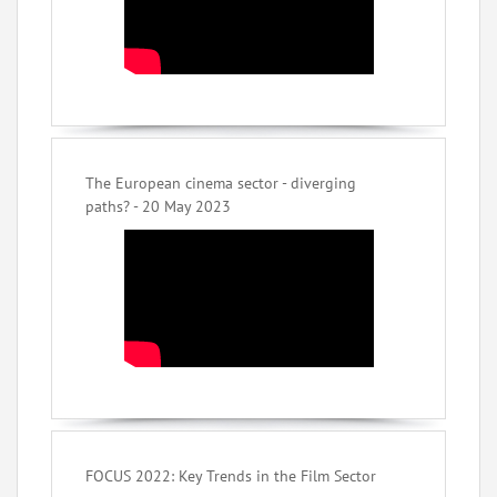
The European cinema sector - diverging
paths? - 20 May 2023
FOCUS 2022: Key Trends in the Film Sector